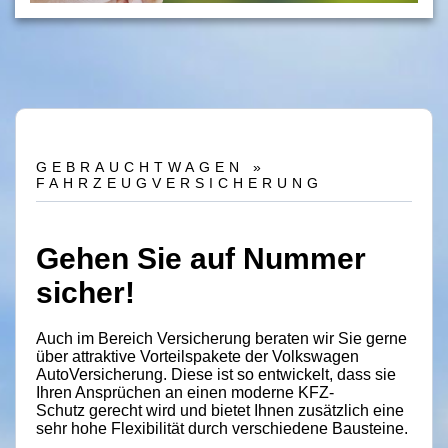
VW-Economy
Scheiben-/Unfallreparatur
TÜV
Hol- und Bringdienst
GEBRAUCHTWAGEN »
FAHRZEUGVERSICHERUNG
Lack- und Durchrostungsgarantie
Clever Repair
Gehen Sie auf Nummer
Reifenservice
sicher!
E-Mobile-Service
Auch im Bereich Versicherung beraten wir Sie gerne
Cleaner!
über attraktive Vorteilspakete der Volkswagen
AutoVersicherung. Diese ist so entwickelt, dass sie
Sonderbauten
Ihren Ansprüchen an einen moderne KFZ-
Schutz gerecht wird und bietet Ihnen zusätzlich eine
Ersatzteile/Zubehör
sehr hohe Flexibilität durch verschiedene Bausteine.