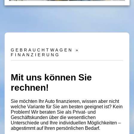
Mietwagen
VW-Economy
Scheiben-/Unfallreparatur
TÜV
GEBRAUCHTWAGEN »
FINANZIERUNG
Hol- und Bringdienst
Lack- und Durchrostungsgarantie
Mit uns können Sie
Clever Repair
rechnen!
Reifenservice
Sie möchten Ihr Auto finanzieren, wissen aber nicht
E-Mobile-Service
welche Variante für Sie am besten geeignet ist? Kein
Problem! Wir beraten Sie als Privat- und
Cleaner!
Geschäftskunden über die wesentlichen
Unterschiede und Ihre individuellen Möglichkeiten –
Sonderbauten
abgestimmt auf Ihren persönlichen Bedarf.